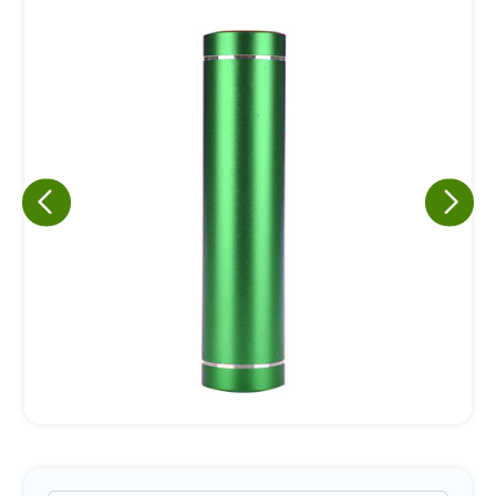
Eu concordo em receber comunicações.
A nossa empresa está comprometida a proteger e respeitar
sua privacidade, utilizaremos seus dados apenas para fins
de marketing. Você pode alterar suas preferências a
qualquer momento.
Iniciar conversa