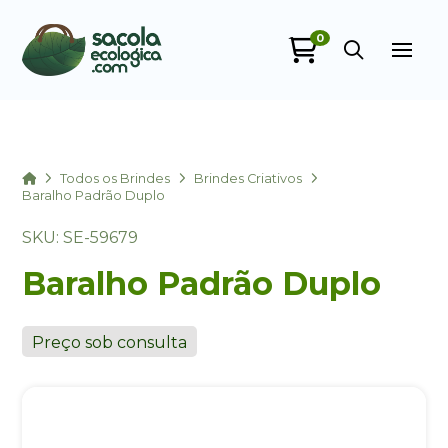
0
Sacola Ecológica
online
Home
Todos os Brindes
Brindes Criativos
Baralho Padrão Duplo
SKU: SE-59679
Baralho Padrão Duplo
Preço sob consulta
+55