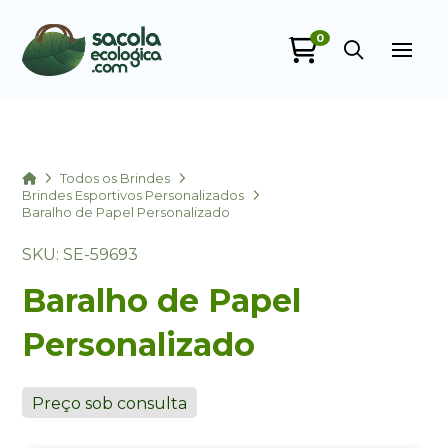
0
Sacola Ecológica
online
Home
Todos os Brindes
Brindes Esportivos Personalizados
Baralho de Papel Personalizado
SKU: SE-59693
Baralho de Papel
Personalizado
+55
Preço sob consulta