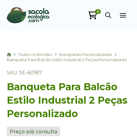
0
Sacola Ecológica
online
Home
Todos os Brindes
Banquetas Personalizadas
Banqueta Para Balcão Estilo Industrial 2 Peças Personalizado
SKU: SE-60187
Banqueta Para Balcão
Estilo Industrial 2 Peças
Personalizado
+55
Preço sob consulta