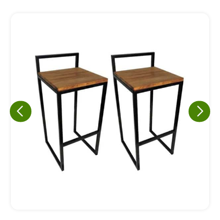
Eu concordo em receber comunicações.
A nossa empresa está comprometida a proteger e respeitar
sua privacidade, utilizaremos seus dados apenas para fins
de marketing. Você pode alterar suas preferências a
qualquer momento.
Iniciar conversa