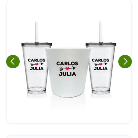
Eu concordo em receber comunicações.
A nossa empresa está comprometida a proteger e respeitar
sua privacidade, utilizaremos seus dados apenas para fins
de marketing. Você pode alterar suas preferências a
qualquer momento.
Iniciar conversa