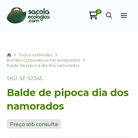
0
Sacola Ecológica
online
Home
Todos os Brindes
Brindes Corporativos Personalizados
Balde de pipoca dia dos namorados
SKU: SE-52345
Balde de pipoca dia dos
namorados
+55
Preço sob consulta