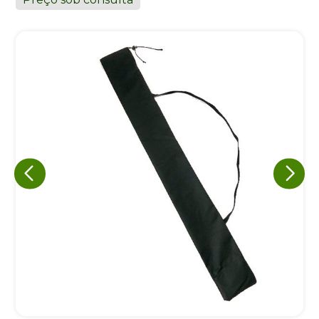
Eu concordo em receber comunicações.
A nossa empresa está comprometida a proteger e respeitar
sua privacidade, utilizaremos seus dados apenas para fins
de marketing. Você pode alterar suas preferências a
qualquer momento.
Iniciar conversa