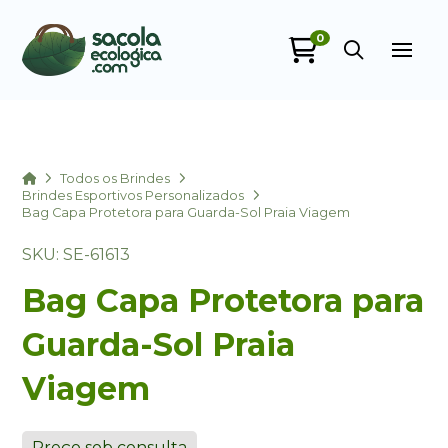
0
Sacola Ecológica
online
Home
Todos os Brindes
Brindes Esportivos Personalizados
Bag Capa Protetora para Guarda-Sol Praia Viagem
SKU: SE-61613
Bag Capa Protetora para
Guarda-Sol Praia
+55
Viagem
Preço sob consulta