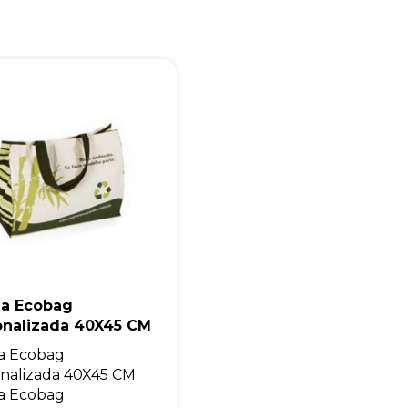
Eu concordo em receber comunicações.
A nossa empresa está comprometida a proteger e respeitar sua
privacidade, utilizaremos seus dados apenas para fins de
marketing. Você pode alterar suas preferências a qualquer
momento.
Iniciar conversa
la Ecobag
onalizada 40X45 CM
a Ecobag
nalizada 40X45 CM
a Ecobag