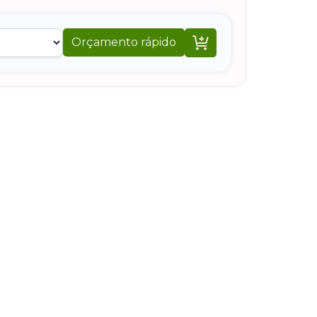

Orçamento rápido