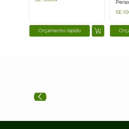
Perso
SE-1
Orçamento rápido
Orç