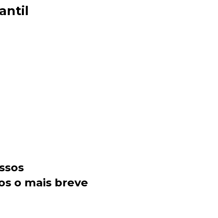
antil
Sacola Ecológica
online
ssos
os o mais breve
+55