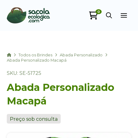
0
Sacola Ecológica
online
Home
Todos os Brindes
Abada Personalizado
Abada Personalizado Macapá
SKU: SE-51725
Abada Personalizado
Macapá
+55
Preço sob consulta