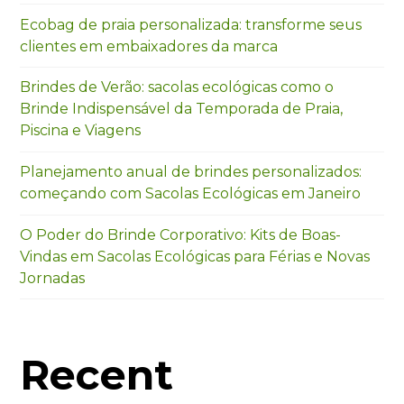
Ecobag de praia personalizada: transforme seus
Eu concordo em receber comunicações.
clientes em embaixadores da marca
A nossa empresa está comprometida a proteger e respeitar
sua privacidade, utilizaremos seus dados apenas para fins
Brindes de Verão: sacolas ecológicas como o
de marketing. Você pode alterar suas preferências a
qualquer momento.
Brinde Indispensável da Temporada de Praia,
Piscina e Viagens
Iniciar conversa
Planejamento anual de brindes personalizados:
começando com Sacolas Ecológicas em Janeiro
O Poder do Brinde Corporativo: Kits de Boas-
Vindas em Sacolas Ecológicas para Férias e Novas
Jornadas
Recent