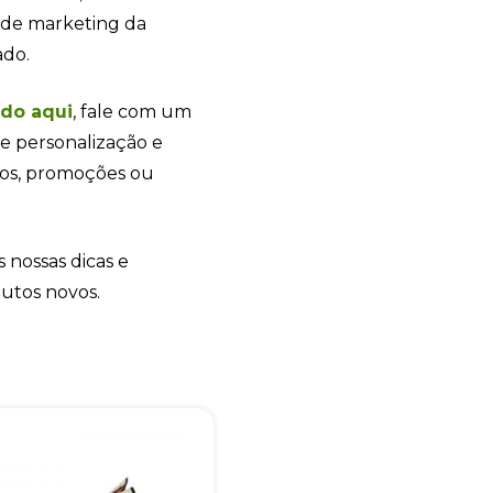
a de marketing da
ado.
ndo
aqui
, fale com um
e personalização e
+55
tos, promoções ou
s nossas dicas e
Eu concordo em receber comunicações.
dutos novos.
A nossa empresa está comprometida a proteger e respeitar sua
privacidade, utilizaremos seus dados apenas para fins de
marketing. Você pode alterar suas preferências a qualquer
momento.
Iniciar conversa