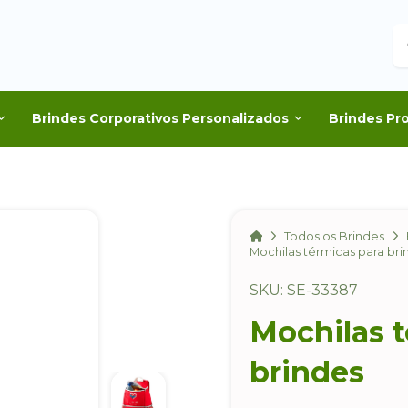
B
Brindes Corporativos Personalizados
Brindes Pr
Home
Todos os Brindes
Mochilas térmicas para bri
SKU: SE-33387
Mochilas t
brindes