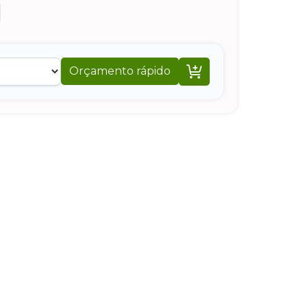

Orçamento rápido