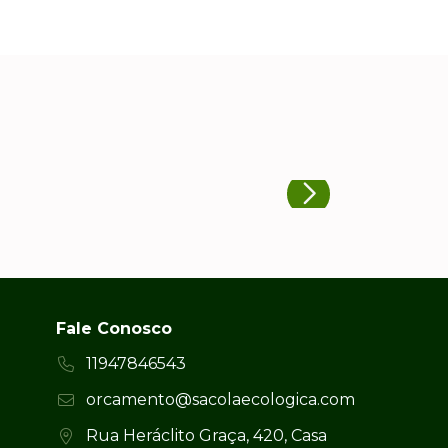
Fale Conosco
11947846543
orcamento@sacolaecologica.com
Rua Heráclito Graça, 420, Casa