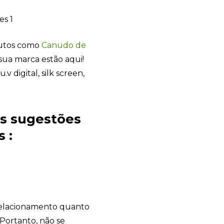
dutos como
Canudo de
sua marca estão aqui!
v digital, silk screen,
es sugestões
 :
Sacola Ecológica
online
relacionamento quanto
 Portanto, não se