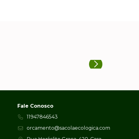
Fale Conosco
11947846543
orcamento@sacolaecologica.com