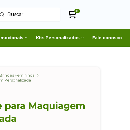
0
Enviar
uscar
omocionais
Kits Personalizados
Fale conosco
Brindes Femininos
m Personalizada
e para Maquiagem
zada