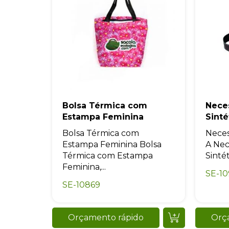
Bolsa Térmica com
Nece
Estampa Feminina
Sinté
Bolsa Térmica com
Neces
Estampa Feminina Bolsa
A Nec
Térmica com Estampa
Sintét
Feminina,...
SE-1
SE-10869
Orçamento rápido
Orç