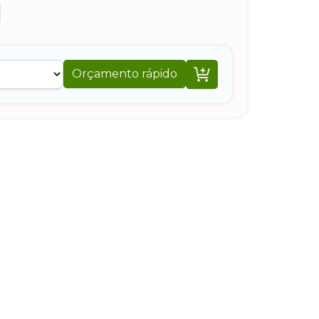

Orçamento rápido