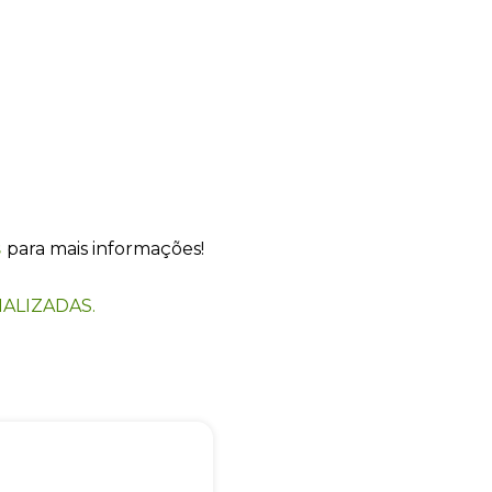
+55
s
para mais informações!
Eu concordo em receber comunicações.
ALIZADAS.
A nossa empresa está comprometida a proteger e respeitar sua
privacidade, utilizaremos seus dados apenas para fins de
marketing. Você pode alterar suas preferências a qualquer
momento.
Iniciar conversa