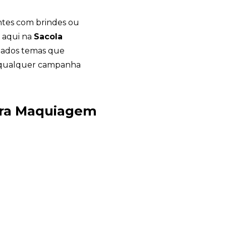
ntes com brindes ou
a aqui na
Sacola
iados temas que
 qualquer campanha
ara Maquiagem
Sacola Ecológica
online