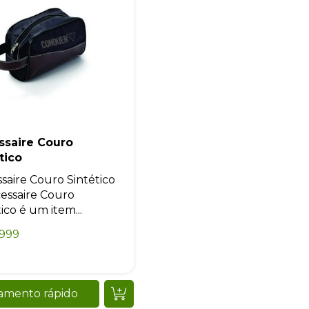
ssaire Couro
tico
saire Couro Sintético
essaire Couro
ico é um item...
0999
amento rápido