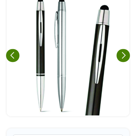
Eu concordo em receber comunicações.
A nossa empresa está comprometida a proteger e respeitar
sua privacidade, utilizaremos seus dados apenas para fins
de marketing. Você pode alterar suas preferências a
qualquer momento.
Iniciar conversa