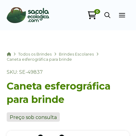
0
Sacola Ecológica
online
Home
Todos os Brindes
Brindes Escolares
Caneta esferográfica para brinde
SKU: SE-49837
Caneta esferográfica
para brinde
+55
Preço sob consulta