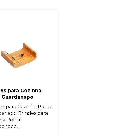
Eu concordo em receber comunicações.
A nossa empresa está comprometida a proteger e respeitar sua
privacidade, utilizaremos seus dados apenas para fins de
marketing. Você pode alterar suas preferências a qualquer
momento.
Iniciar conversa
es para Cozinha
a Guardanapo
es para Cozinha Porta
anapo Brindes para
ha Porta
anapo,...