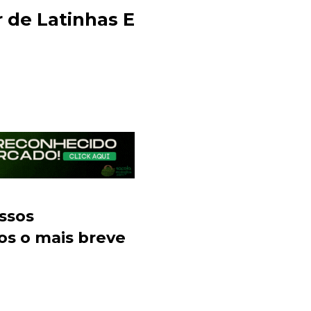
de Latinhas E
Sacola Ecológica
online
ssos
os o mais breve
+55