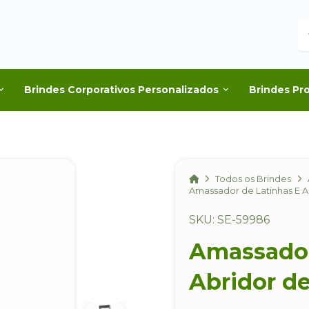
B
Brindes Corporativos Personalizados
Brindes Pr
Home
Todos os Brindes
Amassador de Latinhas E A
SKU: SE-59986
Amassador
Abridor de