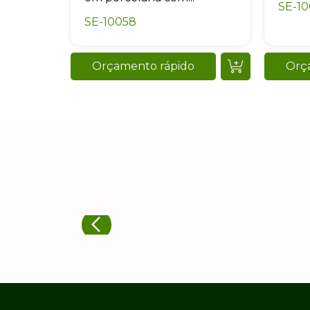
SE-1
SE-10058
Orçamento rápido
Orç