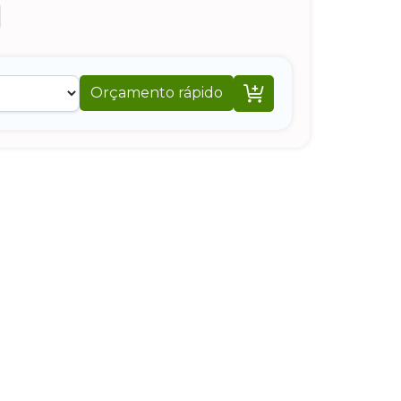

Orçamento rápido